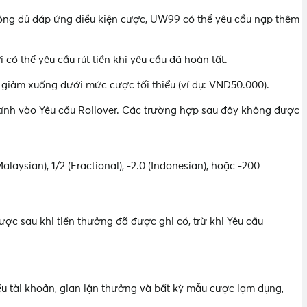
hông đủ đáp ứng điều kiện cược, UW99 có thể yêu cầu nạp thêm
i có thể yêu cầu rút tiền khi yêu cầu đã hoàn tất.
 giảm xuống dưới mức cược tối thiểu (ví dụ: VND50.000).
 tính vào Yêu cầu Rollover. Các trường hợp sau đây không được
laysian), 1/2 (Fractional), -2.0 (Indonesian), hoặc -200
ợc sau khi tiền thưởng đã được ghi có, trừ khi Yêu cầu
 tài khoản, gian lận thưởng và bất kỳ mẫu cược lạm dụng,