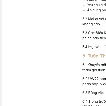
Yêu cầu giấ
Áp dụng phí
5.2 Mọi quyết 
kháng cáo.
5.3 Các Điều 
phiên bản tiế
5.4 Mọi vấn đ
6. Tuân Th
6.1 Khuyến mã
tham gia tuân 
6.2 UW99 hoạt
pháp hợp lý để
6.3 Bằng việc
6.4 Trong trư