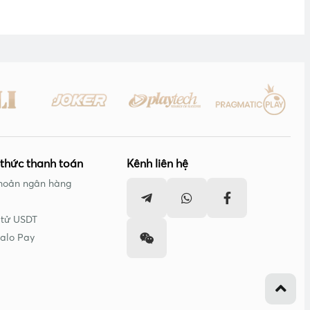
thức thanh toán
Kênh liên hệ
hoản ngân hàng
 tử USDT
alo Pay