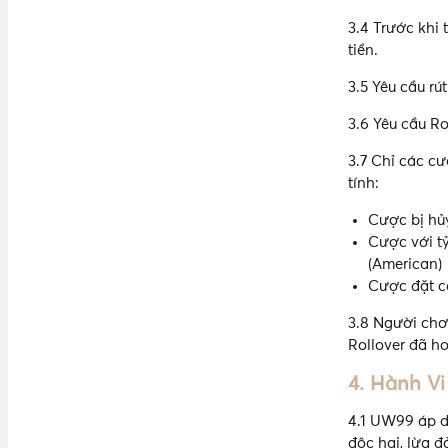
3.4 Trước khi
tiền.
3.5 Yêu cầu rú
3.6 Yêu cầu R
3.7 Chỉ các c
tính:
Cược bị hủ
Cược với tỷ
(American)
Cược đặt cả
3.8 Người chơ
Rollover đã ho
4. Hành V
4.1 UW99 áp d
độc hại, lừa 