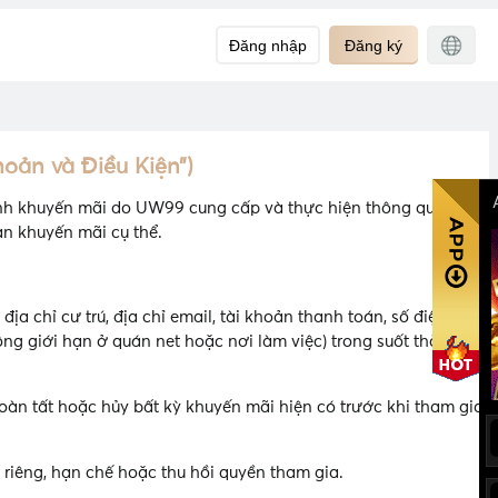
Đăng nhập
Đăng ký
oản và Điều Kiện”)
rình khuyến mãi do UW99 cung cấp và thực hiện thông qua
n khuyến mãi cụ thể.
ịa chỉ cư trú, địa chỉ email, tài khoản thanh toán, số điện
ông giới hạn ở quán net hoặc nơi làm việc) trong suốt thời gian
hoàn tất hoặc hủy bất kỳ khuyến mãi hiện có trước khi tham gia
 riêng, hạn chế hoặc thu hồi quyền tham gia.