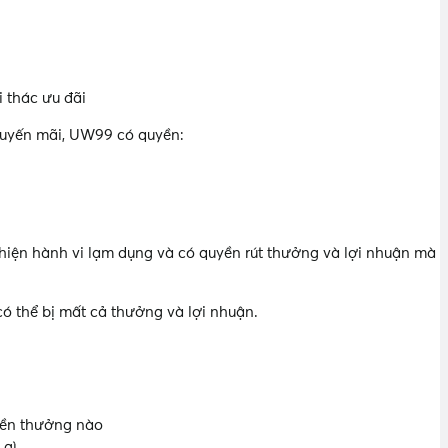
i thác ưu đãi
huyến mãi, UW99 có quyền:
 hiện hành vi lạm dụng và có quyền rút thưởng và lợi nhuận mà
có thể bị mất cả thưởng và lợi nhuận.
tiền thưởng nào
 gì