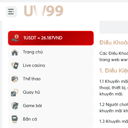
1USDT = 26.187VND
Điều Khoả
Trang chủ
Các Điều Khoả
trang web www
Live casino
1. Điều Ki
Thể thao
1.1 Khuyến mãi
thoại, thiết b
Quay hũ
khuyến mãi.
1.2 Người chơi
Game bài
khuyến mãi kh
Bắn cá
1.3 Khuyến mãi