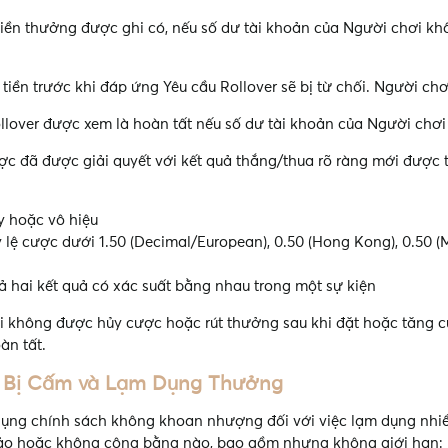
 tiền thưởng được ghi có, nếu số dư tài khoản của Người chơi k
t tiền trước khi đáp ứng Yêu cầu Rollover sẽ bị từ chối. Người chơ
ollover được xem là hoàn tất nếu số dư tài khoản của Người chơi
ược đã được giải quyết với kết quả thắng/thua rõ ràng mới được
y hoặc vô hiệu
 lệ cược dưới 1.50 (Decimal/European), 0.50 (Hong Kong), 0.50 (Ma
 hai kết quả có xác suất bằng nhau trong một sự kiện
i không được hủy cược hoặc rút thưởng sau khi đặt hoặc tăng cư
àn tất.
i Bị Cấm và Lạm Dụng Thưởng
ụng chính sách không khoan nhượng đối với việc lạm dụng nhiều
đảo hoặc không công bằng nào, bao gồm nhưng không giới hạn: