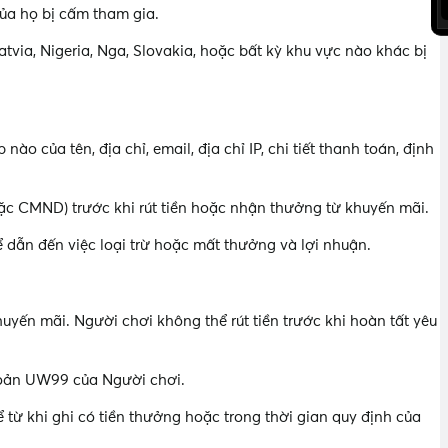
của họ bị cấm tham gia.
via, Nigeria, Nga, Slovakia, hoặc bất kỳ khu vực nào khác bị
 của tên, địa chỉ, email, địa chỉ IP, chi tiết thanh toán, định
hoặc CMND) trước khi rút tiền hoặc nhận thưởng từ khuyến mãi.
ể dẫn đến việc loại trừ hoặc mất thưởng và lợi nhuận.
huyến mãi. Người chơi không thể rút tiền trước khi hoàn tất yêu
khoản UW99 của Người chơi.
 từ khi ghi có tiền thưởng hoặc trong thời gian quy định của