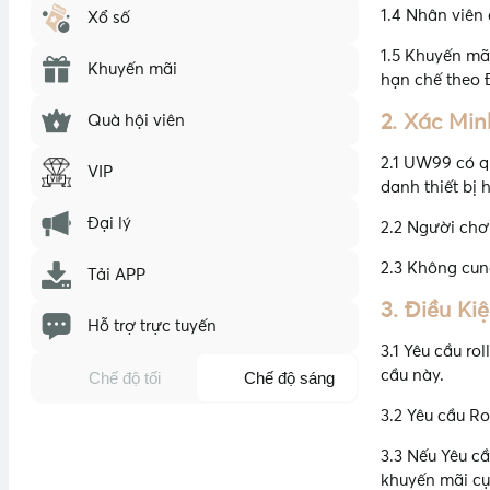
1.4 Nhân viên 
Xổ số
1.5 Khuyến mãi
Khuyến mãi
hạn chế theo
2. Xác Min
Quà hội viên
2.1 UW99 có qu
VIP
danh thiết bị
Đại lý
2.2 Người chơi
2.3 Không cung
Tải APP
3. Điều Ki
Hỗ trợ trực tuyến
3.1 Yêu cầu ro
cầu này.
Chế độ tối
Chế độ sáng
3.2 Yêu cầu R
3.3 Nếu Yêu cầ
khuyến mãi cụ 