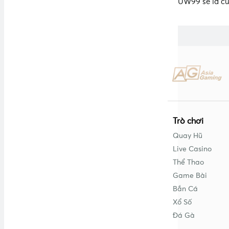
UW99 sẽ là cuố
Trò chơi
Quay Hũ
Live Casino
Thể Thao
Game Bài
Bắn Cá
Xổ Số
Đá Gà