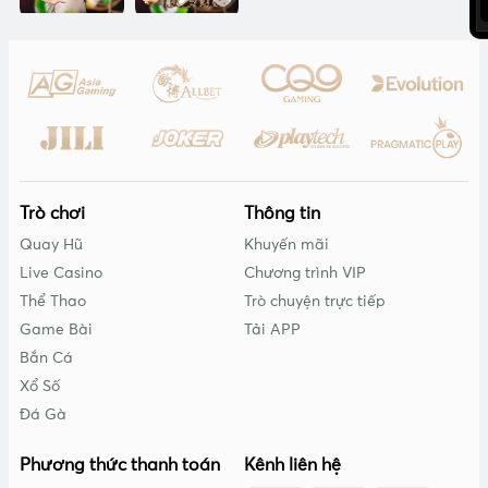
Trò chơi
Thông tin
Quay Hũ
Khuyến mãi
Live Casino
Chương trình VIP
Thể Thao
Trò chuyện trực tiếp
Game Bài
Tải APP
Bắn Cá
Xổ Số
Đá Gà
Phương thức thanh toán
Kênh liên hệ