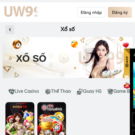
Đăng nhập
Đăng ký
Xổ số
XỔ SỐ
Live Casino
Thể Thao
Quay Hũ
Game Bài