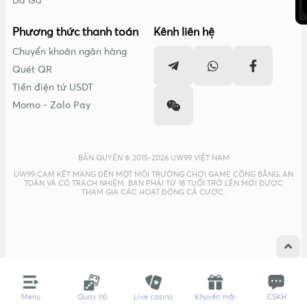
Đá Gà
Phương thức thanh toán
Kênh liên hệ
Chuyển khoản ngân hàng
Quét QR
Tiền điện tử USDT
Momo - Zalo Pay
BẢN QUYỀN © 2015-2026 UW99 VIỆT NAM
UW99 CAM KẾT MANG ĐẾN MỘT MÔI TRƯỜNG CHƠI GAME CÔNG BẰNG, AN
TOÀN VÀ CÓ TRÁCH NHIỆM. BẠN PHẢI TỪ 18 TUỔI TRỞ LÊN MỚI ĐƯỢC
THAM GIA CÁC HOẠT ĐỘNG CÁ CƯỢC.
Menu
Quay hũ
Live casino
Khuyến mãi
CSKH