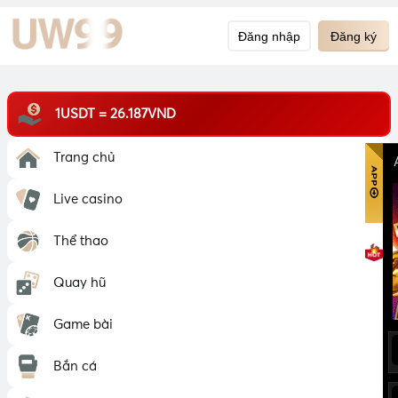
Đăng nhập
Đăng ký
1USDT = 26.187VND
Trang chủ
Live casino
Thể thao
Quay hũ
Game bài
Bắn cá